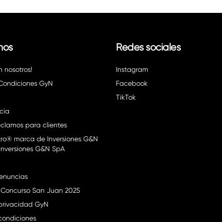
nos
Redes sociales
n nosotros!
Instagram
 Condiciones GyN
Facebook
TikTok
cia
clamos para clientes
ro® marca de Inversiones G&N
Inversiones G&N SpA
enuncias
 Concurso San Juan 2025
 privacidad GyN
condiciones