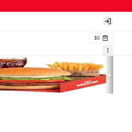
Login
$0