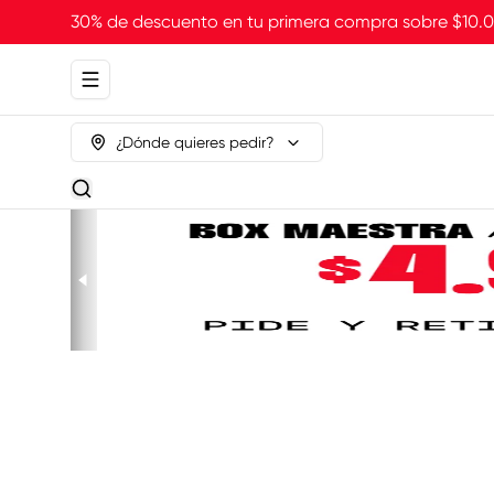
30% de descuento en tu primera compra sobre $10
Abrir menu de navegación
¿Dónde quieres pedir?