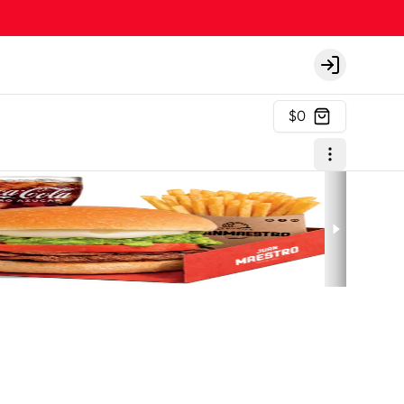
Login
$0