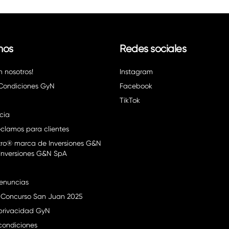
nos
Redes sociales
n nosotros!
Instagram
 Condiciones GyN
Facebook
TikTok
cia
clamos para clientes
ro® marca de Inversiones G&N
Inversiones G&N SpA
enuncias
 Concurso San Juan 2025
 privacidad GyN
condiciones