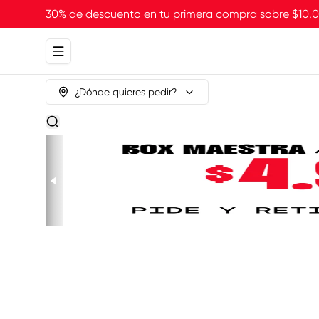
30% de descuento en tu primera compra sobre $10
Abrir menu de navegación
¿Dónde quieres pedir?