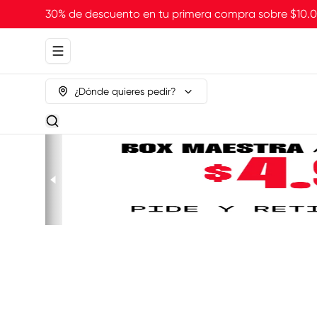
30% de descuento en tu primera compra sobre $10
Abrir menu de navegación
¿Dónde quieres pedir?