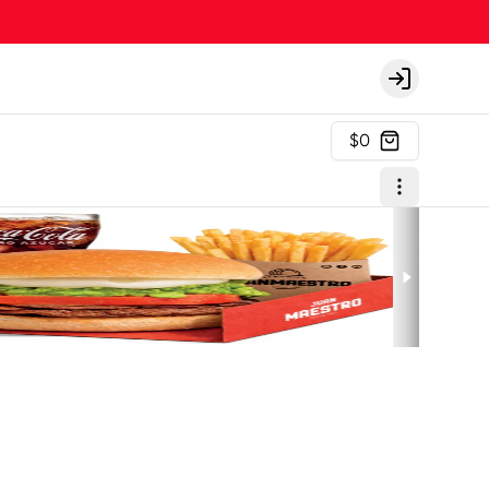
Login
$0