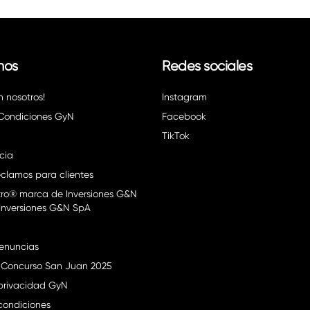
nos
Redes sociales
n nosotros!
Instagram
 Condiciones GyN
Facebook
TikTok
cia
clamos para clientes
ro® marca de Inversiones G&N
Inversiones G&N SpA
enuncias
 Concurso San Juan 2025
 privacidad GyN
condiciones