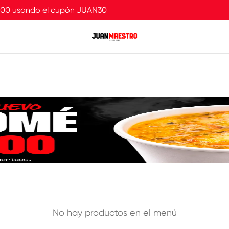
.000 usando el cupón JUAN30
No hay productos en el menú