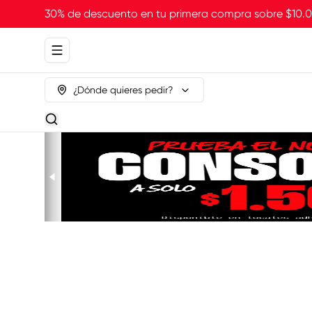
30% de descuento en tu primera compra sobre $10
Abrir menu de navegación
¿Dónde quieres pedir?