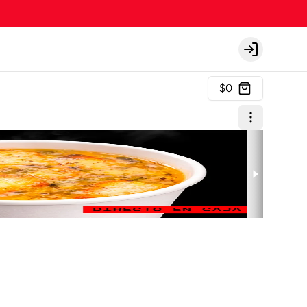
Login
$0