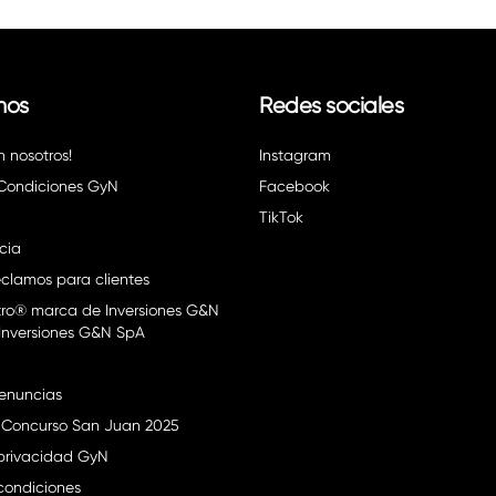
nos
Redes sociales
n nosotros!
Instagram
 Condiciones GyN
Facebook
TikTok
cia
clamos para clientes
ro® marca de Inversiones G&N
Inversiones G&N SpA
enuncias
 Concurso San Juan 2025
 privacidad GyN
condiciones